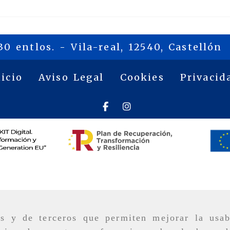
30 entlos. -
Vila-real,
12540,
Castellón
nicio
Aviso Legal
Cookies
Privacid
as y de terceros que permiten mejorar la usab