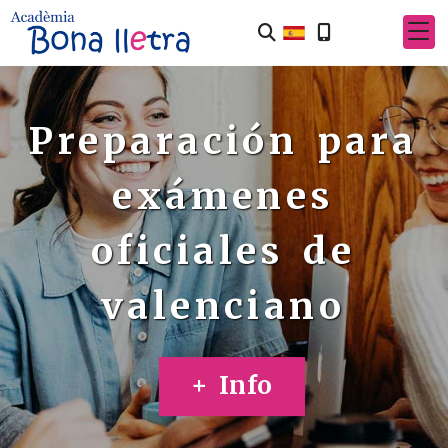
Preparación para
exámenes
oficiales de
valenciano
+ Info