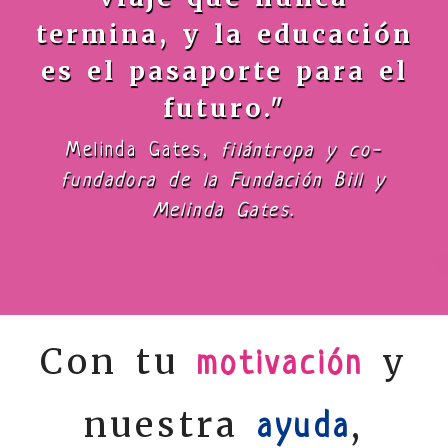
termina, y la educación
es el pasaporte para el
futuro."
Melinda Gates,
filántropa y co-
fundadora de la Fundación Bill y
Melinda Gates.
Con tu
y
motivación
nuestra
,
ayuda