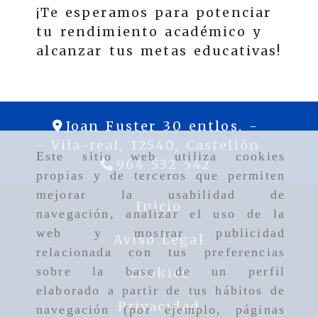
¡Te esperamos para potenciar
tu rendimiento académico y
alcanzar tus metas educativas!
Joan Fuster 30 entlos. -
Vila-real,
12540,
Castellón
Este sitio web utiliza cookies
964 532 542
propias y de terceros que permiten
mejorar la usabilidad de
Inicio
navegación, analizar el uso de la
web y mostrar publicidad
Aviso Legal
relacionada con tus preferencias
sobre la base de un perfil
Cookies
elaborado a partir de tus hábitos de
Privacidad
navegación (por ejemplo, páginas