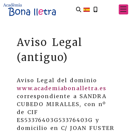
Aviso Legal
(antiguo)
Aviso Legal del dominio
www.academiabonalletra.es
correspondiente a
SANDRA
CUBEDO MIRALLES
, con nº
de CIF
ES53376403G
53376403G
y
domicilio en
C/ JOAN FUSTER