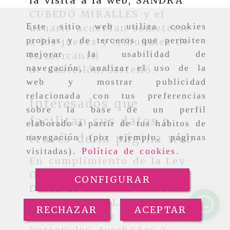
la visita a la web,
SANDRA
CUBEDO MIRALLES
y el
Este sitio web utiliza cookies
usuario acuerdan someterse
propias y de terceros que permiten
a los jueces y tribunales de
mejorar la usabilidad de
lo mercantil
navegación, analizar el uso de la
de
Castellón/Castelló
.
web y mostrar publicidad
relacionada con tus preferencias
Interesados que
sobre la base de un perfil
facilitan sus datos a
elaborado a partir de tus hábitos de
través de la página web
navegación (por ejemplo, páginas
visitadas).
Política de cookies
.
En cumplimiento de la Ley
Orgánica de Protección de
CONFIGURAR
Datos de Carácter Personal
(L.O.P.D. y R.D.L.O.P.D.), le
RECHAZAR
ACEPTAR
informamos de que sus datos